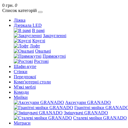
0 грн.
0
Список категорій
Ліжка
Дзеркала LED
В рамі
Закругленні
Круглі
Лофт
Овальні
Прямокутні
Ростові
Шафи-купе
Стінки
Передпокої
Комп'ютерні столи
М'які меблі
Комоди
Мийки
Аксесуари GRANADO
Гранітні мийки GRANAD
Змішувачі GRANADO
Сталеві мийки GRANADO
Матраси