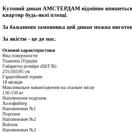
Кутовий диван АМСТЕРДАМ відмінно впишеться у бу
квартир будь-якої площі.
За бажанням замовника цей диван можна виготов
За якістю - це до нас.
Основні характеристики
Вид поверхности
Тканина (Турція)
Габаритні розміри (Ш/Г/В)
255/165/95 см
Гарантійний термін
18 місяців
Максимальне навантаження на спальне місце
130-150 кг
Наповнення подушок
Холофайбер
Наповнювач №1
Поролон
Наповнювач №2
Войлок
Наповнювач №3