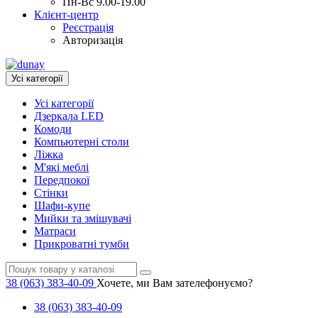
Пн-Вс 9.00-19.00
Клієнт-центр
Реєстрація
Авторизація
Усі категорії
Усі категорії
Дзеркала LED
Комоди
Компьютерні столи
Ліжка
М'які меблі
Передпокої
Стінки
Шафи-купе
Мийки та змішувачі
Матраси
Прикроватні тумби
38 (063) 383-40-09
Хочете, ми Вам зателефонуємо?
38 (063) 383-40-09