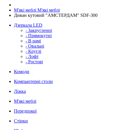
М'які меблі
М'які меблі
Диван кутовий "АМСТЕРДАМ" SDF-300
Дзеркала LED
- Закругленні
- Прямокутні
- В рамі
- Овальні
- Круглі
- Лофт
- Ростові
Комоди
Компьютерні столи
Ліжка
М'які меблі
Передпокої
Стінки