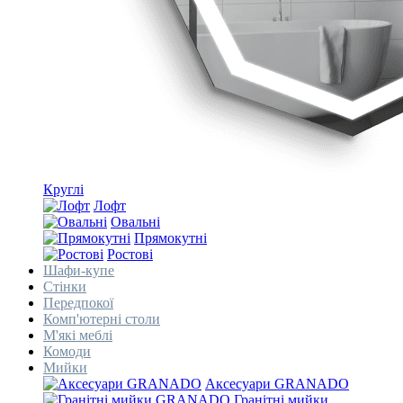
Круглі
Лофт
Овальні
Прямокутні
Ростові
Шафи-купе
Стінки
Передпокої
Комп'ютерні столи
М'які меблі
Комоди
Мийки
Аксесуари GRANADO
Гранітні мийки