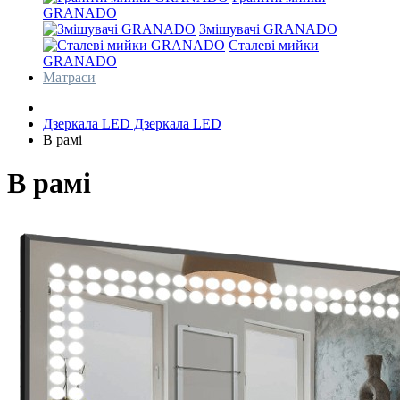
GRANADO
Змішувачі GRANADO
Сталеві мийки
GRANADO
Матраси
Дзеркала LED
Дзеркала LED
В рамі
В рамі