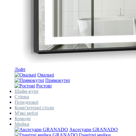
Лофт
Овальні
Прямокутні
Ростові
Шафи-купе
Стінки
Передпокої
Комп'ютерні столи
М'які меблі
Комоди
Мийки
Аксесуари GRANADO
Гранітні мийки