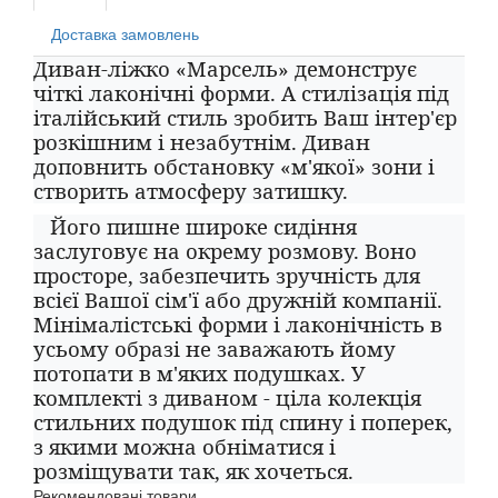
Доставка замовлень
Диван-ліжко «Марсель» демонструє
чіткі лаконічні форми. А стилізація під
італійський стиль зробить Ваш інтер'єр
розкішним і незабутнім. Диван
доповнить обстановку «м'якої» зони і
створить атмосферу затишку.
Його пишне широке сидіння
заслуговує на окрему розмову. Воно
просторе, забезпечить зручність для
всієї Вашої сім'ї або дружній компанії.
Мінімалістські форми і лаконічність в
усьому образі не заважають йому
потопати в м'яких подушках. У
комплекті з диваном - ціла колекція
стильних подушок під спину і поперек,
з якими можна обніматися і
розміщувати так, як хочеться.
Рекомендовані товари