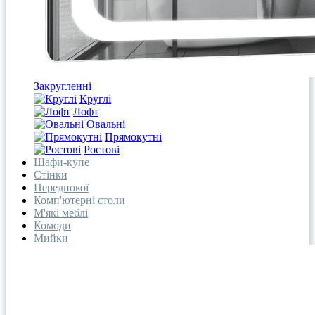
Закругленні
Круглі
Лофт
Овальні
Прямокутні
Ростові
Шафи-купе
Стінки
Передпокої
Комп'ютерні столи
М'які меблі
Комоди
Мийки