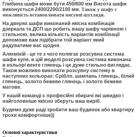
Глибина шафи може бути 450/600 мм Висота шафи
виконується 2400/2200/2100 мм.
Також у шафу є
можливість встановлювати висувні шухляди.
На дверях шафи виконаний якісна комбінація
дзеркала та ДСП що робить вашу шафу чарівною і
стильною, велика кількість варіантів комбінації
допоможе вам підібрати той варіант який
радуватиме вас щодня.
Алюміній - це те з чого полягає розсувна система
шафи купе, в цій моделі розсувна система виконана
в кольорі венге глянець і це дуже стильно виглядає.
Також можливо виконати розсувну систему в
наступних кольорах: Срібло, шампань глянець, білий
глянець, золото бежеве глянець і золото бежеве
матове.
У нашій команді є професійні збирачі які швидко і
найголовніше якісно зберуть ваш виріб.
Будемо дуже раді зробити ваш будинок або квартиру
трохи комфортніше))
Основні характеристики