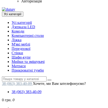
Авторизація
Усі категорії
Усі категорії
Дзеркала LED
Комоди
Компьютерні столи
Ліжка
М'які меблі
Передпокої
Стінки
Шафи-купе
Мийки та змішувачі
Матраси
Прикроватні тумби
38 (063) 383-40-09
Хочете, ми Вам зателефонуємо?
38 (063) 383-40-09
0 грн.
0