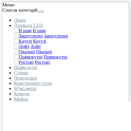
Меню
Список категорій
Ліжка
Дзеркала LED
В рамі
Закругленні
Круглі
Лофт
Овальні
Прямокутні
Ростові
Шафи-купе
Стінки
Передпокої
Комп'ютерні столи
М'які меблі
Комоди
Мийки