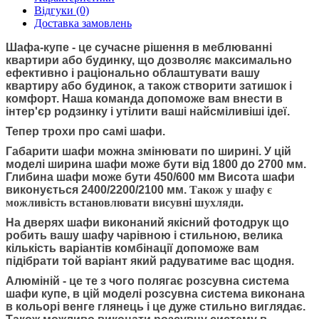
Відгуки (0)
Доставка замовлень
Шафа-купе
- це сучасне рішення в меблюванні
квартири або будинку, що дозволяє максимально
ефективно і раціонально облаштувати вашу
квартиру або будинок, а також створити затишок і
комфорт. Наша команда допоможе вам внести в
інтер'єр родзинку і утілити ваші найсміливіші ідеї.
Тепер трохи про самі шафи.
Габарити шафи можна змінювати по ширині. У цій
моделі ширина шафи може бути від 1800 до 2700 мм.
Глибина шафи може бути 450/600 мм Висота шафи
виконується 2400/2200/2100 мм.
Також у шафу є
можливість встановлювати висувні шухляди.
На дверях шафи виконаний якісний фотодрук що
робить вашу шафу чарівною і стильною, велика
кількість варіантів комбінації допоможе вам
підібрати той варіант який радуватиме вас щодня.
Алюміній - це те з чого полягає розсувна система
шафи купе, в цій моделі розсувна система виконана
в кольорі венге глянець і це дуже стильно виглядає.