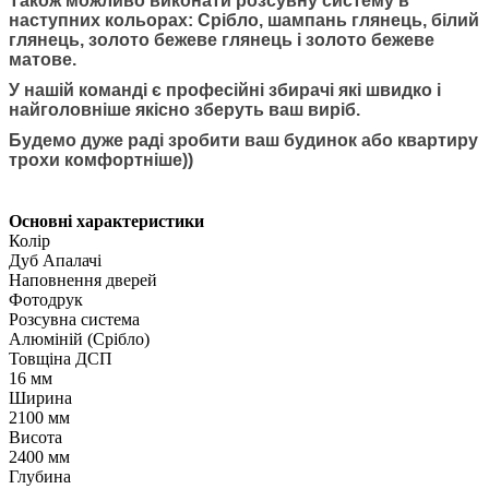
Також можливо виконати розсувну систему в
наступних кольорах: Срібло, шампань глянець, білий
глянець, золото бежеве глянець і золото бежеве
матове.
У нашій команді є професійні збирачі які швидко і
найголовніше якісно зберуть ваш виріб.
Будемо дуже раді зробити ваш будинок або квартиру
трохи комфортніше))
Основні характеристики
Колір
Дуб Апалачі
Наповнення дверей
Фотодрук
Розсувна система
Алюміній (Срібло)
Товщіна ДСП
16 мм
Ширина
2100 мм
Висота
2400 мм
Глубина