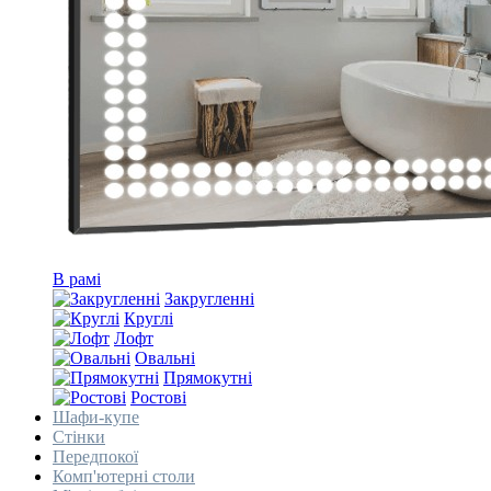
В рамі
Закругленні
Круглі
Лофт
Овальні
Прямокутні
Ростові
Шафи-купе
Стінки
Передпокої
Комп'ютерні столи