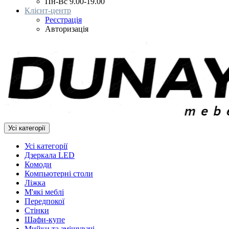
Пн-Вс 9.00-19.00
Клієнт-центр
Реєстрація
Авторизація
Усі категорії
Усі категорії
Дзеркала LED
Комоди
Компьютерні столи
Ліжка
М'які меблі
Передпокої
Стінки
Шафи-купе
Мийки та змішувачі