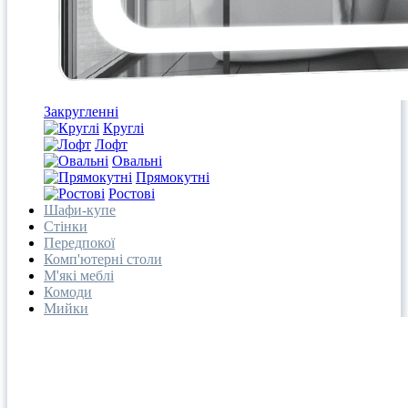
Закругленні
Круглі
Лофт
Овальні
Прямокутні
Ростові
Шафи-купе
Стінки
Передпокої
Комп'ютерні столи
М'які меблі
Комоди
Мийки