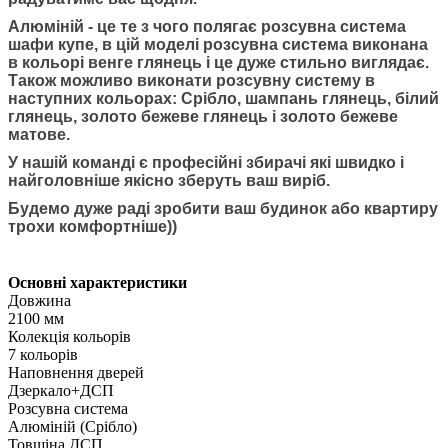
Алюміній - це те з чого полягає розсувна система
шафи купе, в цій моделі розсувна система виконана
в кольорі венге глянець і це дуже стильно виглядає.
Також можливо виконати розсувну систему в
наступних кольорах: Срібло, шампань глянець, білий
глянець, золото бежеве глянець і золото бежеве
матове.
У нашій команді є професійні збирачі які швидко і
найголовніше якісно зберуть ваш виріб.
Будемо дуже раді зробити ваш будинок або квартиру
трохи комфортніше))
Основні характеристики
Довжина
2100 мм
Колекція кольорів
7 кольорів
Наповнення дверей
Дзеркало+ДСП
Розсувна система
Алюміній (Срібло)
Товщіна ДСП