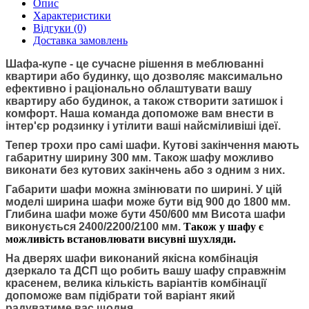
Опис
Характеристики
Відгуки (0)
Доставка замовлень
Шафа-купе
- це сучасне рішення в меблюванні
квартири або будинку, що дозволяє максимально
ефективно і раціонально облаштувати вашу
квартиру або будинок, а також створити затишок і
комфорт. Наша команда допоможе вам внести в
інтер'єр родзинку і утілити ваші найсміливіші ідеї.
Тепер трохи про самі шафи. Кутові закінчення мають
габаритну ширину 300 мм. Також шафу можливо
виконати без кутових закінчень або з одним з них.
Габарити шафи можна змінювати по ширині. У цій
моделі ширина шафи може бути від 900 до 1800 мм.
Глибина шафи може бути 450/600 мм Висота шафи
виконується 2400/2200/2100 мм.
Також у шафу є
можливість встановлювати висувні шухляди.
На дверях шафи виконаний якісна комбінація
дзеркало та ДСП що робить вашу шафу справжнім
красенем, велика кількість варіантів комбінації
допоможе вам підібрати той варіант який
радуватиме вас щодня.