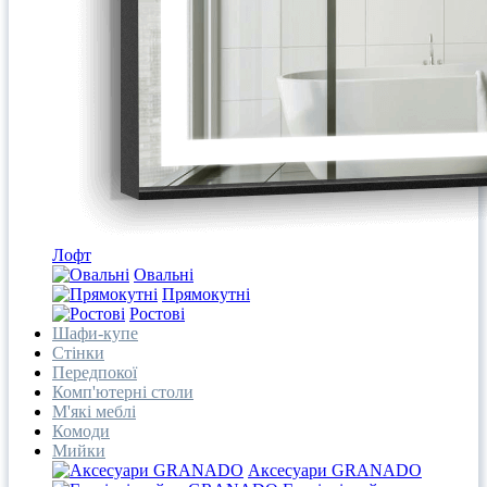
Лофт
Овальні
Прямокутні
Ростові
Шафи-купе
Стінки
Передпокої
Комп'ютерні столи
М'які меблі
Комоди
Мийки
Аксесуари GRANADO