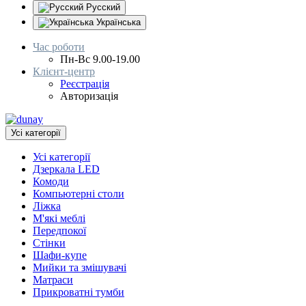
Русский
Українська
Час роботи
Пн-Вс 9.00-19.00
Клієнт-центр
Реєстрація
Авторизація
Усі категорії
Усі категорії
Дзеркала LED
Комоди
Компьютерні столи
Ліжка
М'які меблі
Передпокої
Стінки
Шафи-купе
Мийки та змішувачі
Матраси
Прикроватні тумби