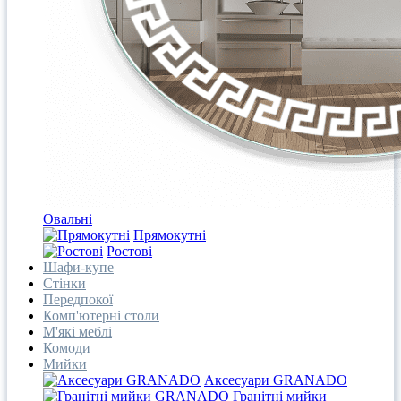
Овальні
Прямокутні
Ростові
Шафи-купе
Стінки
Передпокої
Комп'ютерні столи
М'які меблі
Комоди
Мийки
Аксесуари GRANADO
Гранітні мийки