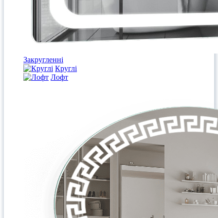
Закругленні
Круглі
Лофт