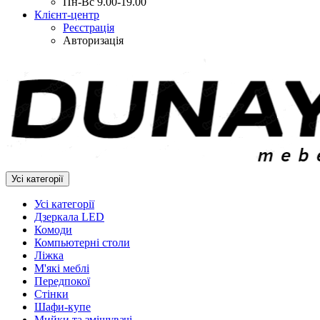
Пн-Вс 9.00-19.00
Клієнт-центр
Реєстрація
Авторизація
Усі категорії
Усі категорії
Дзеркала LED
Комоди
Компьютерні столи
Ліжка
М'які меблі
Передпокої
Стінки
Шафи-купе
Мийки та змішувачі