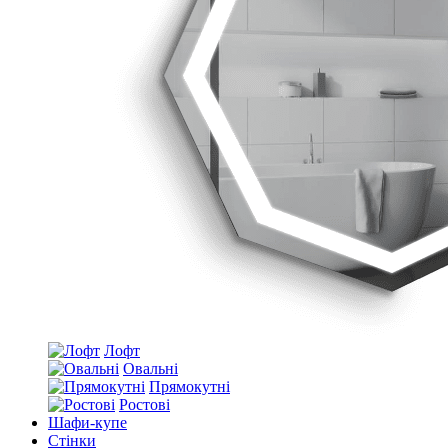
Лофт
Овальні
Прямокутні
Ростові
Шафи-купе
Стінки