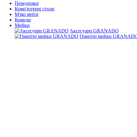
Передпокої
Комп'ютерні столи
М'які меблі
Комоди
Мийки
Аксесуари GRANADO
Гранітні мийки GRANAD