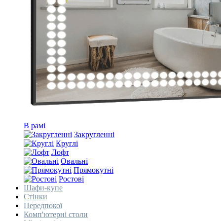
В рамі
Закругленні
Круглі
Лофт
Овальні
Прямокутні
Ростові
Шафи-купе
Стінки
Передпокої
Комп'ютерні столи