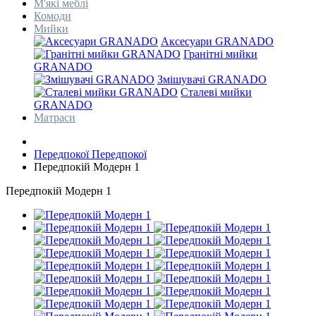
М'які меблі
Комоди
Мийки
Аксесуари GRANADO
Гранітні мийки
GRANADO
Змішувачі GRANADO
Сталеві мийки
GRANADO
Матраси
Передпокої
Передпокої
Передпокій Модерн 1
Передпокій Модерн 1