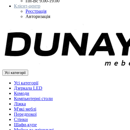
Пн-Вс 9.00-19.00
Клієнт-центр
Реєстрація
Авторизація
Усі категорії
Усі категорії
Дзеркала LED
Комоди
Компьютерні столи
Ліжка
М'які меблі
Передпокої
Стінки
Шафи-купе
Мийки та змішувачі