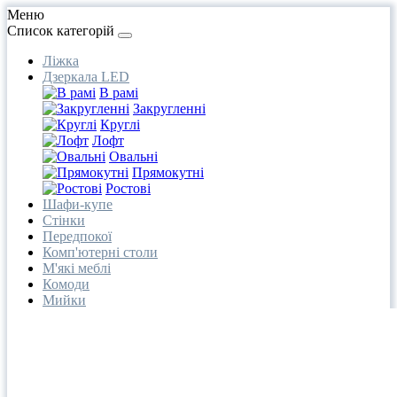
Меню
Список категорій
Ліжка
Дзеркала LED
В рамі
Закругленні
Круглі
Лофт
Овальні
Прямокутні
Ростові
Шафи-купе
Стінки
Передпокої
Комп'ютерні столи
М'які меблі
Комоди
Мийки