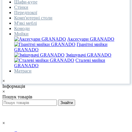
Шафи-купе
Стінки
Передпокої
Комп'ютерні столи
М'які меблі
Комоди
Мийки
Аксесуари GRANADO
Гранітні мийки
GRANADO
Змішувачі GRANADO
Сталеві мийки
GRANADO
Матраси
×
Інформація
×
Пошук товарів
×