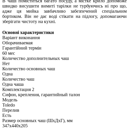
В чаші поміститься багато посуду, а містке крило допоможе
швидко висушити вимиті тарілки не турбуючись ні про що,
адже ця мийка завбачливо забезпечений спеціальним
бортиком.
Він не дає воді стікати на підлогу, допомагаючи
зберігати чистоту на кухні.
Основні характеристики
Варіант виконання
Оборачиваемая
Гарантійний термін
60 мес
Количество дополнительных чаш
Нет
Количество основных чаш
Одна
Количество чаш
Одна чаша
Комплектация 2
Сифон, крепления, гарантийный талон
Модель
Toledo
Перелив
Есть
Размер основных чаш (ШхДхГ), мм
347x440x205