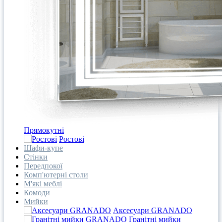
Прямокутні
Ростові
Шафи-купе
Стінки
Передпокої
Комп'ютерні столи
М'які меблі
Комоди
Мийки
Аксесуари GRANADO
Гранітні мийки