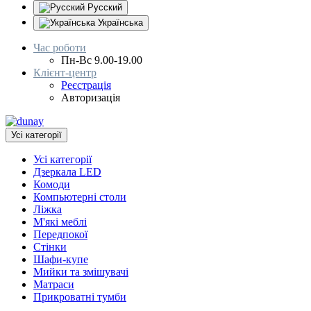
Русский
Українська
Час роботи
Пн-Вс 9.00-19.00
Клієнт-центр
Реєстрація
Авторизація
Усі категорії
Усі категорії
Дзеркала LED
Комоди
Компьютерні столи
Ліжка
М'які меблі
Передпокої
Стінки
Шафи-купе
Мийки та змішувачі
Матраси
Прикроватні тумби