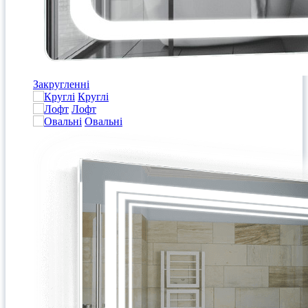
Закругленні
Круглі
Лофт
Овальні