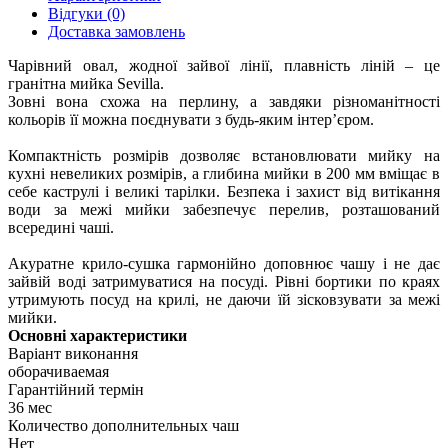
Відгуки (0)
Доставка замовлень
Чарівний овал, жодної зайвої лінії, плавність ліній – це
гранітна мийка Sevilla.
Зовні вона схожа на перлину, а завдяки різноманітності
кольорів її можна поєднувати з будь-яким інтер’єром.
Компактність розмірів дозволяє встановлювати мийку на
кухні невеликих розмірів, а глибина мийки в 200 мм вміщає в
себе каструлі і великі тарілки. Безпека і захист від витікання
води за межі мийки забезпечує перелив, розташований
всередині чаші.
Акуратне крило-сушка гармонійно доповнює чашу і не дає
зайвій воді затримуватися на посуді. Рівні бортики по краях
утримують посуд на крилі, не даючи їй зісковзувати за межі
мийки.
Основні характеристики
Варіант виконання
оборачиваемая
Гарантійний термін
36 мес
Количество дополнительных чаш
Нет