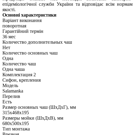
епідеміологічної служби України та відповідає всім нормам
якості.
Основні характеристики
Варіант виконання
поворотная
Гарантійний термін
36 мес
Количество дополнительных чаш
Нет
Количество основных чаш
Одна
Количество чаш
Одна чаша
Комплектация 2
Сифон, крепления
Модель
Salamanka
Перелив
Есть
Размер основных чаш (ШхДхГ), мм
315х468х195
Размеры мойки (ШхДхВ), мм
680х500х195
Тип монтажа
Врезная