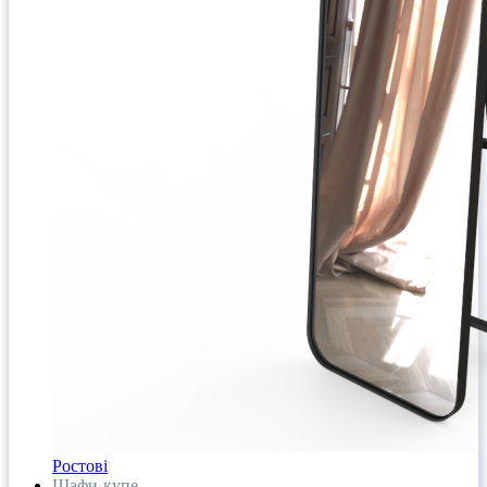
Ростові
Шафи-купе