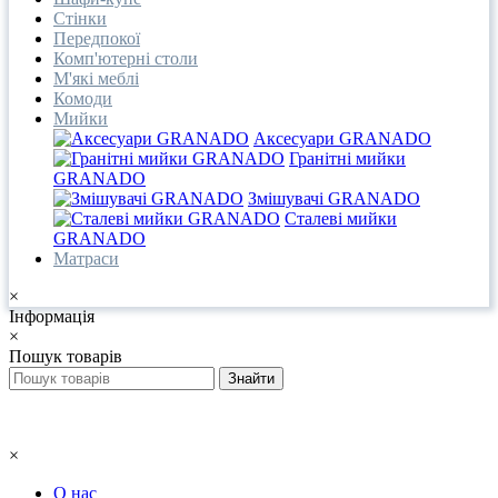
Стінки
Передпокої
Комп'ютерні столи
М'які меблі
Комоди
Мийки
Аксесуари GRANADO
Гранітні мийки
GRANADO
Змішувачі GRANADO
Сталеві мийки
GRANADO
Матраси
×
Інформація
×
Пошук товарів
×
О нас