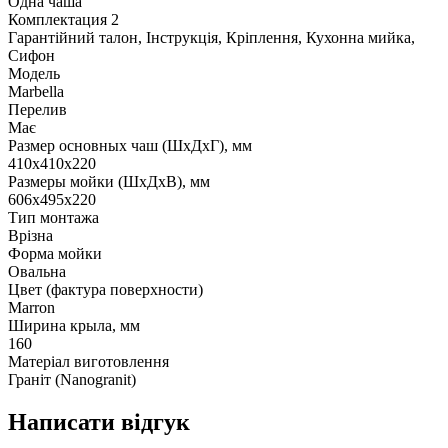
Одна чаша
Комплектация 2
Гарантійний талон, Інструкція, Кріплення, Кухонна мийка,
Сифон
Модель
Marbella
Перелив
Має
Размер основных чаш (ШхДхГ), мм
410х410х220
Размеры мойки (ШхДхВ), мм
606х495х220
Тип монтажа
Врізна
Форма мойки
Овальна
Цвет (фактура поверхности)
Marron
Ширина крыла, мм
160
Матеріал виготовлення
Граніт (Nanogranit)
Написати відгук