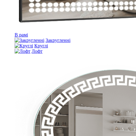
В рамі
Закругленні
Круглі
Лофт