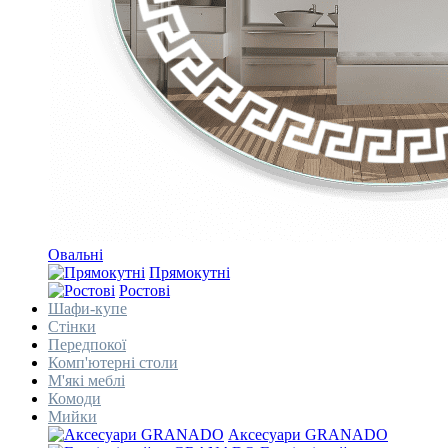
Овальні
Прямокутні
Ростові
Шафи-купе
Стінки
Передпокої
Комп'ютерні столи
М'які меблі
Комоди
Мийки
Аксесуари GRANADO