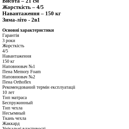
Висота –
21 см
Жорсткість –
4/5
Навантаження –
150 кг
Зима-літо -
2в1
Основні характеристики
Гарантія
3 роки
Жорсткість
4/5
Навантаження
150 кг
Наповнювач №1
Пена Memory Foam
Наповнювач №2
Пена Orthoflex
Рекомендований термін експлуатаціі
10 лет
Тип матраса
Беспружинный
Тип чехла
Несъемный
Ткань чехла
Жаккард
Унікальні властивості