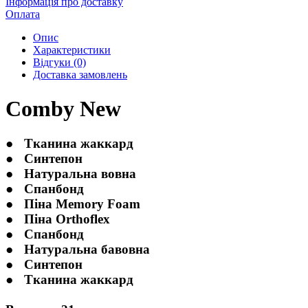
Інформація про доставку
Оплата
Опис
Характеристики
Відгуки (0)
Доставка замовлень
Comby New
●
Тканина жаккард
●
Синтепон
●
Натуральна вовна
●
Спанбонд
●
Піна Memory Foam
●
Піна Orthoflex
●
Спанбонд
●
Натуральна бавовна
●
Синтепон
●
Тканина жаккард