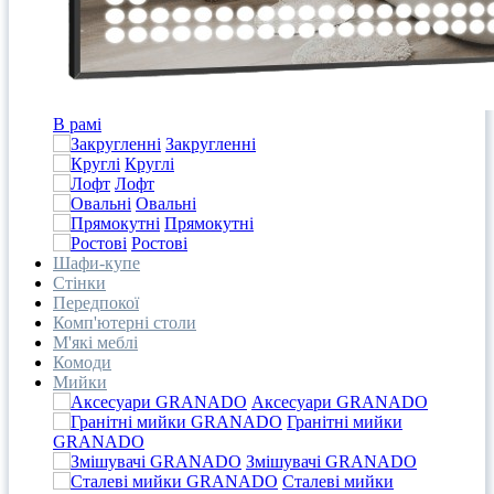
В рамі
Закругленні
Круглі
Лофт
Овальні
Прямокутні
Ростові
Шафи-купе
Стінки
Передпокої
Комп'ютерні столи
М'які меблі
Комоди
Мийки
Аксесуари GRANADO
Гранітні мийки
GRANADO
Змішувачі GRANADO
Сталеві мийки