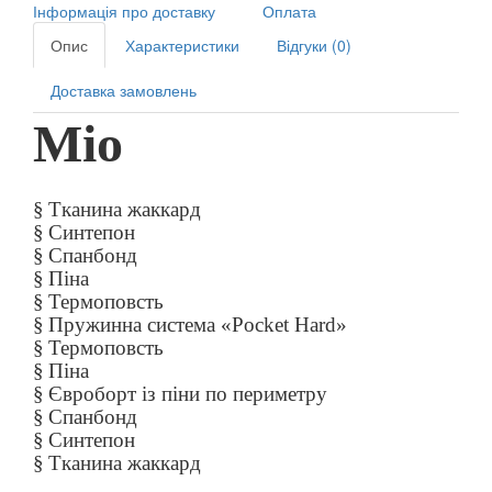
Інформація про доставку
Оплата
Опис
Характеристики
Відгуки (0)
Доставка замовлень
Mio
§
Тканина жаккард
§
Синтепон
§
Спанбонд
§
Піна
§
Термоповсть
§
Пружинна система «Pocket Hard»
§
Термоповсть
§
Піна
§
Євроборт із піни по периметру
§
Спанбонд
§
Синтепон
§
Тканина жаккард