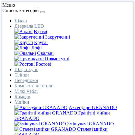
Меню
Список категорій
Ліжка
Дзеркала LED
В рамі
Закругленні
Круглі
Лофт
Овальні
Прямокутні
Ростові
Шафи-купе
Стінки
Передпокої
Комп'ютерні столи
М'які меблі
Комоди
Мийки
Аксесуари GRANADO
Гранітні мийки
GRANADO
Змішувачі GRANADO
Сталеві мийки
GRANADO