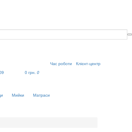
Час роботи
Клієнт-центр
09
0 грн.
0
?
ди
Мийки
Матраси