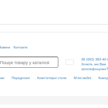
Новини
Контакти
38 (063) 383-40-
Хочете, ми Вам
зателефонуємо
нки
Передпокої
Комп'ютерні столи
М'які меблі
Комо