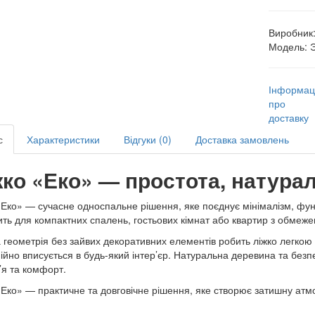
Виробник
Модель:
Інформац
про
доставку
с
Характеристики
Відгуки (0)
Доставка замовлень
жко «Еко» — простота, натурал
«Еко» — сучасне односпальне рішення, яке поєднує мінімалізм, функ
ить для компактних спалень, гостьових кімнат або квартир з обмеж
 геометрія без зайвих декоративних елементів робить ліжко легкою
ійно вписується в будь-який інтер’єр. Натуральна деревина та без
’я та комфорт.
«Еко» — практичне та довговічне рішення, яке створює затишну ат