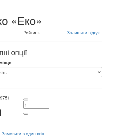
ко «Еко»
Рейтинг:
Залишити відгук
ні опції
місце
9751
1
а
Замовити в один клік