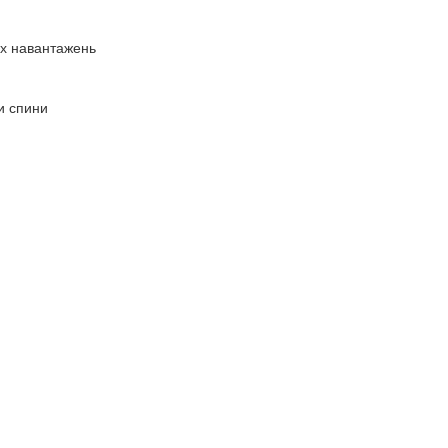
их навантажень
и спини