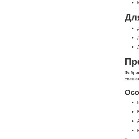
Дл
Пр
Фабрик
спеціал
Осо