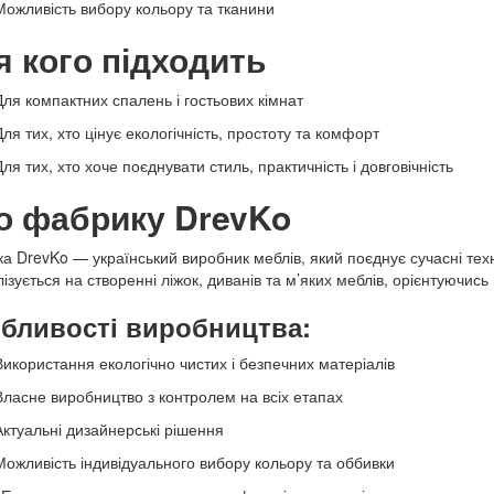
Можливість вибору кольору та тканини
я кого підходить
Для компактних спалень і гостьових кімнат
Для тих, хто цінує екологічність, простоту та комфорт
Для тих, хто хоче поєднувати стиль, практичність і довговічність
о фабрику
DrevKo
а DrevKo — український виробник меблів, який поєднує сучасні техн
ізується на створенні ліжок, диванів та м’яких меблів, орієнтуючись 
бливості виробництва:
Використання екологічно чистих і безпечних матеріалів
Власне виробництво з контролем на всіх етапах
Актуальні дизайнерські рішення
Можливість індивідуального вибору кольору та оббивки