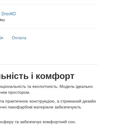
:
DrevKO
Эко
ія
Оплата
ьність і комфорт
ціональність та екологічність. Модель ідеально
еним простором.
 та практичною конструкцією, а стриманий дизайн
печні лакофарбові матеріали забезпечують
мосферу та забезпечує комфортний сон.