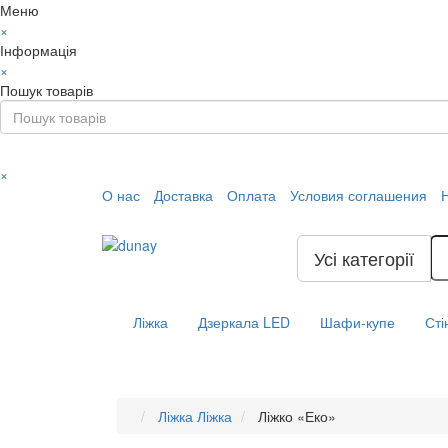
Меню
×
Інформація
×
Пошук товарів
×
О нас
Доставка
Оплата
Условия соглашения
Усі категорії
Ліжка
Дзеркала LED
Шафи-купе
Сті
Ліжка
Ліжка
Ліжко «Еко»