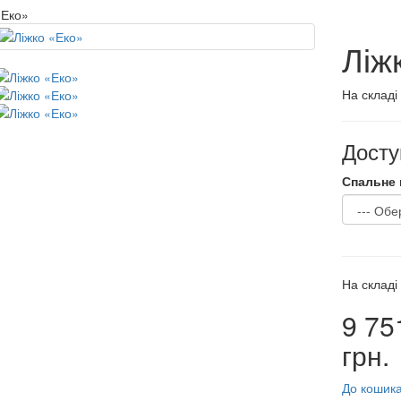
«Еко»
Ліж
На складі
Доступ
Спальне 
На складі
9 75
грн.
До кошик