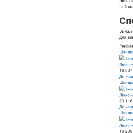
Ліжко 
якій сп
Сп
Зв’яжі
для ва
Рекоме
Швидк
Ліжко 
18 637
До кош
Швидк
Ліжко 
20 118
До кош
Швидк
Ліжко 
16 239