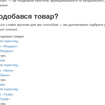
«Еко» — це поєднання простоти, функціональності та натурального 
альні.
одобався товар?
ться з нами зручним для вас способом — ми допоможемо підібрати 
шої спальні.
ндовані товари
ий перегляд
«Модерн»
 грн.
ика
ий перегляд
«Аріна»
 грн.
ика
ий перегляд
«Граф»
 грн.