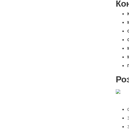
Ко
Ро