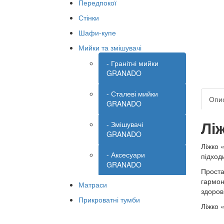
Передпокої
Стінки
Шафи-купе
Мийки та змішувачі
- Гранітні мийки
GRANADO
- Сталеві мийки
Опи
GRANADO
Лі
- Змішувачі
GRANADO
Ліжко 
- Аксесуари
підход
GRANADO
Проста
гармон
Матраси
здоров
Прикроватні тумби
Ліжко 