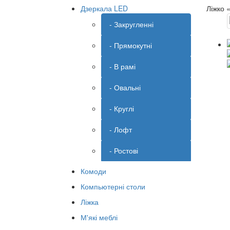
Дзеркала LED
Ліжко 
- Закругленні
- Прямокутні
- В рамі
- Овальні
- Круглі
- Лофт
- Ростові
Комоди
Компьютерні столи
Ліжка
М'які меблі