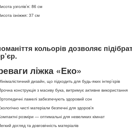
Висота узголів’я: 86 см
Висота ізніжжя: 37 см
номаніття кольорів дозволяє підібрат
ер’єр.
реваги ліжка «Еко»
Мінімалістичний дизайн, що підходить для будь-яких інтер’єрів
Прочна конструкція з масиву бука, витримує активне використання
Ортопедичні ламелі забезпечують здоровий сон
Екологічно чисті матеріали безпечні для здоров’я
Компактні розміри — оптимальні для невеликих кімнат
Легкий догляд та довговічність матеріалів