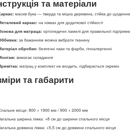
нструкція та матеріали
Каркас:
масив бука — тверда та міцна деревина, стійка до щоденн
Металевий каркас:
на ніжках для додаткової стійкості
Основа для матраца:
ортопедичні ламелі для правильної підтримк
Оббивка:
за бажанням можна вибрати тканину
Матеріал обробки:
безпечні лаки та фарби, гіпоалергенні
Монтаж:
вимагає складання
Примітка:
матрац у комплект не входить, підбирається окремо
зміри та габарити
Спальне місце: 800 × 1900 мм / 900 × 2000 мм
Загальна ширина ліжка: +8 см до ширини спального місця
Загальна довжина ліжка: +5,5 см до довжини спального місця