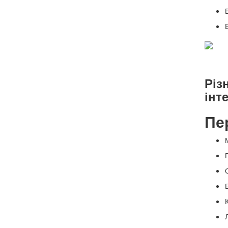
Різ
інт
Пе