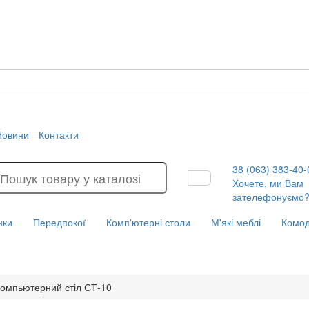
Новини
Контакти
38 (063) 383-40-
Хочете, ми Вам
зателефонуємо
нки
Передпокої
Комп'ютерні столи
М'які меблі
Комо
омпьютерний стіл СТ-10