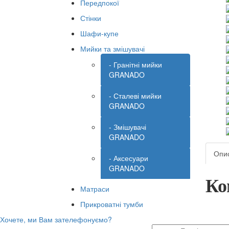
Передпокої
Стінки
Шафи-купе
Мийки та змішувачі
- Гранітні мийки
GRANADO
- Сталеві мийки
GRANADO
- Змішувачі
GRANADO
Опи
- Аксесуари
GRANADO
Ко
Матраси
Прикроватні тумби
Хочете, ми Вам зателефонуємо?