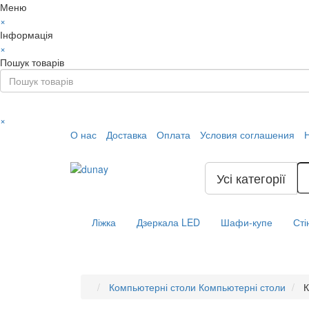
Меню
×
Інформація
×
Пошук товарів
×
О нас
Доставка
Оплата
Условия соглашения
Усі категорії
Ліжка
Дзеркала LED
Шафи-купе
Сті
Компьютерні столи
Компьютерні столи
К