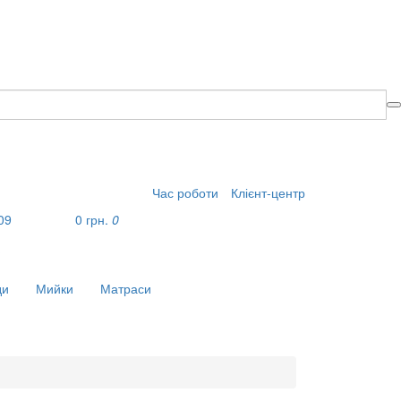
Час роботи
Клієнт-центр
09
0 грн.
0
?
ди
Мийки
Матраси