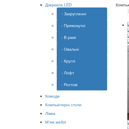
Дзеркала LED
Компью
- Закругленні
- Прямокутні
- В рамі
- Овальні
- Круглі
- Лофт
- Ростові
Комоди
Компьютерні столи
Ліжка
М'які меблі