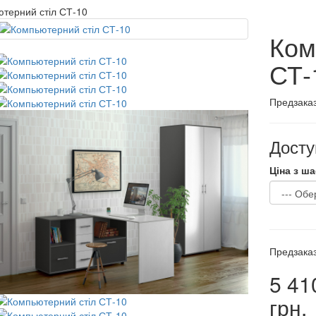
терний стіл СТ-10
Ком
СТ-
Предзака
Доступ
Ціна з ш
Предзака
5 41
грн.