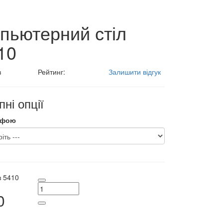
пьютерний стіл
10
з
Рейтинг:
Залишити відгук
ні опції
афою
з
5410
0