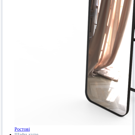
Ростові
Шафи-купе