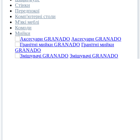
Стінки
Передпокої
Комп'ютерні столи
М'які меблі
Комоди
Мийки
Аксесуари GRANADO
Гранітні мийки
GRANADO
Змішувачі GRANADO