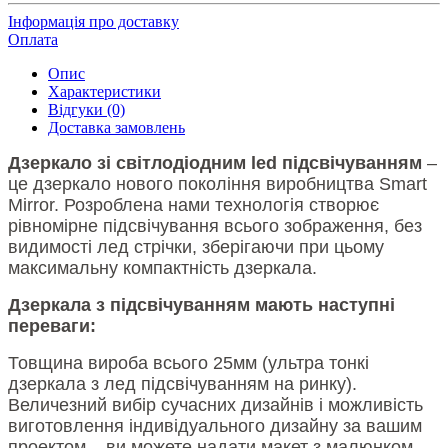
Інформація про доставку
Оплата
Опис
Характеристики
Відгуки (0)
Доставка замовлень
Дзеркало зі світлодіодним led підсвічуванням
–
це дзеркало нового покоління виробництва Smart
Mirror. Розроблена нами технологія створює
рівномірне підсвічування всього зображення, без
видимості лед стрічки, зберігаючи при цьому
максимальну компактність дзеркала.
Д
зеркала з підсвічуванням мають наступні
переваги:
Т
овщина вироба всього 25мм (ультра тонкі
дзеркала з лед підсвічуванням на ринку).
Величезний вибір сучасних дизайнів і можливість
виготовлення індивідуального дизайну за вашим
проектом – ви можете надати макет з малюнком