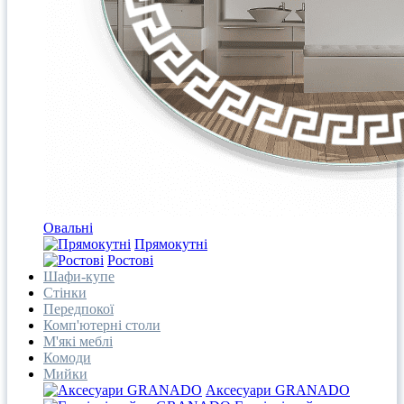
Овальні
Прямокутні
Ростові
Шафи-купе
Стінки
Передпокої
Комп'ютерні столи
М'які меблі
Комоди
Мийки
Аксесуари GRANADO