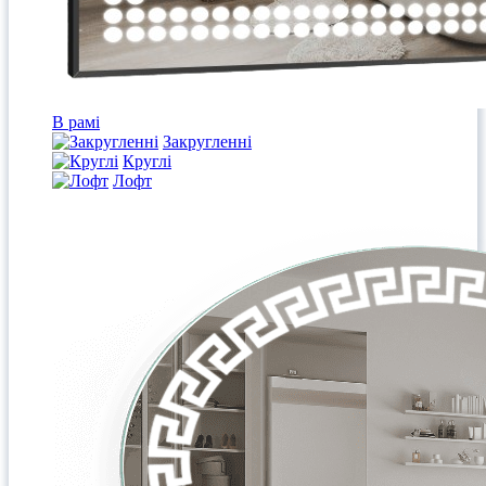
В рамі
Закругленні
Круглі
Лофт