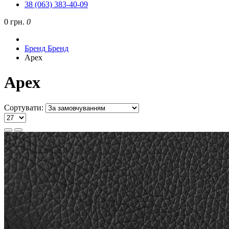
38 (063) 383-40-09
0 грн.
0
Бренд
Бренд
Apex
Apex
Сортувати: