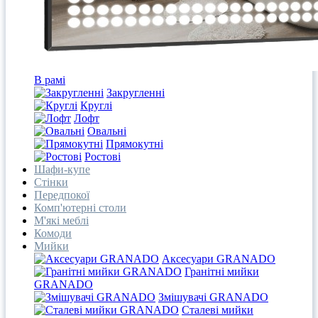
В рамі
Закругленні
Круглі
Лофт
Овальні
Прямокутні
Ростові
Шафи-купе
Стінки
Передпокої
Комп'ютерні столи
М'які меблі
Комоди
Мийки
Аксесуари GRANADO
Гранітні мийки
GRANADO
Змішувачі GRANADO
Сталеві мийки