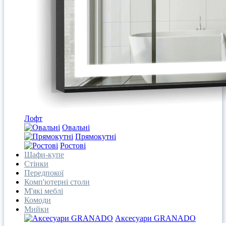
Лофт
Овальні
Прямокутні
Ростові
Шафи-купе
Стінки
Передпокої
Комп'ютерні столи
М'які меблі
Комоди
Мийки
Аксесуари GRANADO