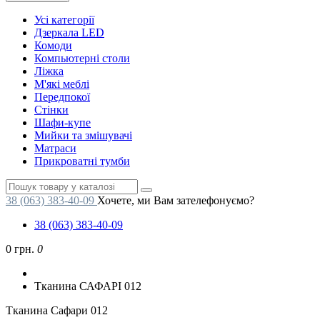
Усі категорії
Дзеркала LED
Комоди
Компьютерні столи
Ліжка
М'які меблі
Передпокої
Стінки
Шафи-купе
Мийки та змішувачі
Матраси
Прикроватні тумби
38 (063) 383-40-09
Хочете, ми Вам зателефонуємо?
38 (063) 383-40-09
0 грн.
0
Тканина САФАРІ 012
Тканина Сафари 012