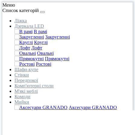
Меню
Список категорій
Ліжка
Дзеркала LED
В рамі
Закругленні
Круглі
Лофт
Овальні
Прямокутні
Ростові
Шафи-купе
Стінки
Передпокої
Комп'ютерні столи
М'які меблі
Комоди
Мийки
Аксесуари GRANADO