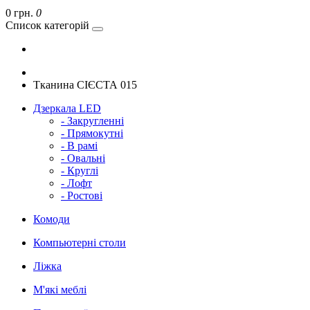
0 грн.
0
Список категорій
Тканина СІЄСТА 015
Дзеркала LED
- Закругленні
- Прямокутні
- В рамі
- Овальні
- Круглі
- Лофт
- Ростові
Комоди
Компьютерні столи
Ліжка
М'які меблі