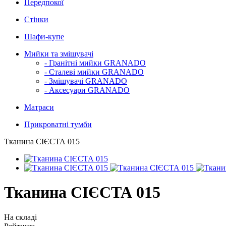
Передпокої
Стінки
Шафи-купе
Мийки та змішувачі
- Гранітні мийки GRANADO
- Сталеві мийки GRANADO
- Змішувачі GRANADO
- Аксесуари GRANADO
Матраси
Прикроватні тумби
Тканина СІЄСТА 015
Тканина СІЄСТА 015
На складі