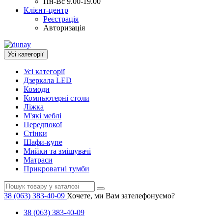
Пн-Вс 9.00-19.00
Клієнт-центр
Реєстрація
Авторизація
Усі категорії
Усі категорії
Дзеркала LED
Комоди
Компьютерні столи
Ліжка
М'які меблі
Передпокої
Стінки
Шафи-купе
Мийки та змішувачі
Матраси
Прикроватні тумби
38 (063) 383-40-09
Хочете, ми Вам зателефонуємо?
38 (063) 383-40-09