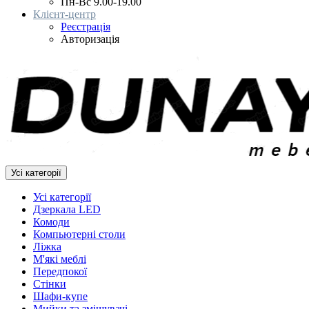
Пн-Вс 9.00-19.00
Клієнт-центр
Реєстрація
Авторизація
Усі категорії
Усі категорії
Дзеркала LED
Комоди
Компьютерні столи
Ліжка
М'які меблі
Передпокої
Стінки
Шафи-купе
Мийки та змішувачі