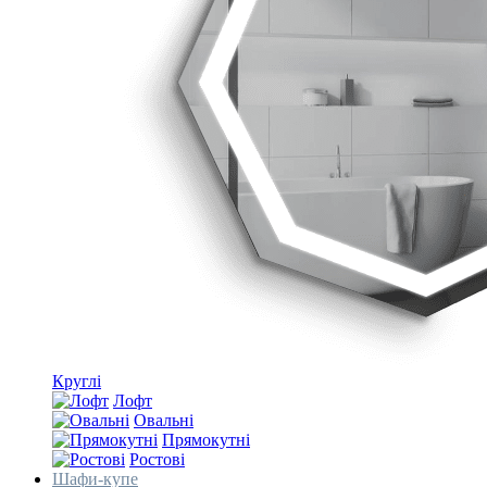
Круглі
Лофт
Овальні
Прямокутні
Ростові
Шафи-купе