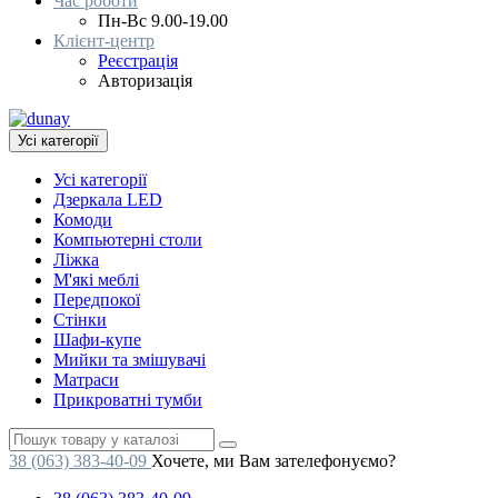
Час роботи
Пн-Вс 9.00-19.00
Клієнт-центр
Реєстрація
Авторизація
Усі категорії
Усі категорії
Дзеркала LED
Комоди
Компьютерні столи
Ліжка
М'які меблі
Передпокої
Стінки
Шафи-купе
Мийки та змішувачі
Матраси
Прикроватні тумби
38 (063) 383-40-09
Хочете, ми Вам зателефонуємо?