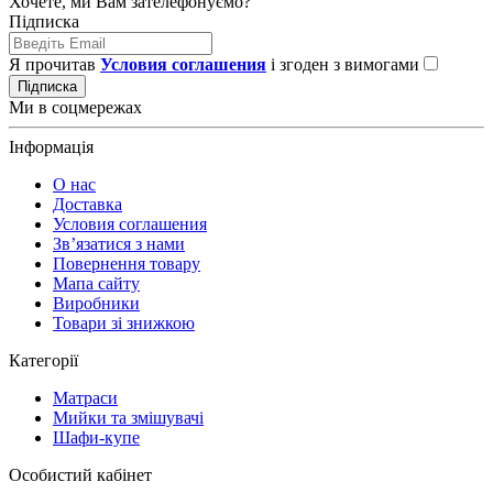
Хочете, ми Вам зателефонуємо?
Підписка
Я прочитав
Условия соглашения
і згоден з вимогами
Підписка
Ми в соцмережах
Інформація
О нас
Доставка
Условия соглашения
Зв’язатися з нами
Повернення товару
Мапа сайту
Виробники
Товари зі знижкою
Категорії
Матраси
Мийки та змішувачі
Шафи-купе
Особистий кабінет