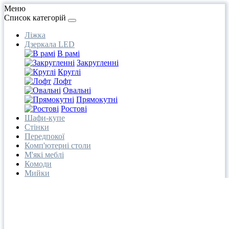
Меню
Список категорій
Ліжка
Дзеркала LED
В рамі
Закругленні
Круглі
Лофт
Овальні
Прямокутні
Ростові
Шафи-купе
Стінки
Передпокої
Комп'ютерні столи
М'які меблі
Комоди
Мийки