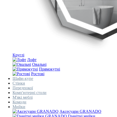
Круглі
Лофт
Овальні
Прямокутні
Ростові
Шафи-купе
Стінки
Передпокої
Комп'ютерні столи
М'які меблі
Комоди
Мийки
Аксесуари GRANADO
Гранітні мийки