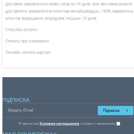
доставки замовлення може скласти 14 днів. Але ми намагаємося
доставляти замовлення клієнтам якнайшвидше, і 90% замовлень
клієнтів вирушають впродовж перших 10 днів.
Способи оплати :
Оплата при отриманні
Онлайн-оплата картою
ПІДПИСКА
Підписка
Я прочитав
Условия соглашения
і згоден з вимогами