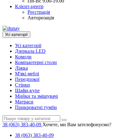
Пн-Вс 9.00-19.00
Клієнт-центр
Реєстрація
Авторизація
Усі категорії
Усі категорії
Дзеркала LED
Комоди
Компьютерні столи
Ліжка
М'які меблі
Передпокої
Стінки
Шафи-купе
Мийки та змішувачі
Матраси
Прикроватні тумби
38 (063) 383-40-09
Хочете, ми Вам зателефонуємо?
38 (063) 383-40-09