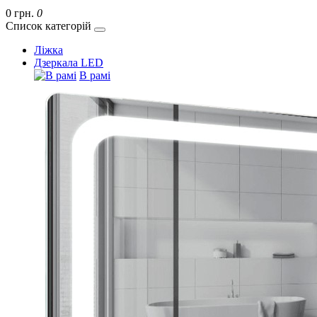
0 грн.
0
Список категорій
Ліжка
Дзеркала LED
В рамі