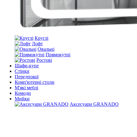
Круглі
Лофт
Овальні
Прямокутні
Ростові
Шафи-купе
Стінки
Передпокої
Комп'ютерні столи
М'які меблі
Комоди
Мийки
Аксесуари GRANADO