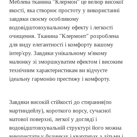
Меблева тканина "Клермон" це велюр високої
якості, яка створює простоту у використанні
завдяки своєму особливому
водо
відштовхувальному
ефекту і легкості
очищення. Тканина "Клермонт" розроблена
для виду елегантності і комфорту вашому
інтер'єру. Завдяки унікальному м'якому
малюнку зі зморшкуватим ефектом і високим
технічним характеристикам ви відчуєте
ідеальну гармонію престижу і комфорту.
Завдяки високій стійкості до стирання(по
мартиндейлу), короткого ворсу, сучасної
матової поверхні, легкої у
догляді
і
водовідштовхувальній структурі його можна
використати у будинках і квартирах з дітьми і