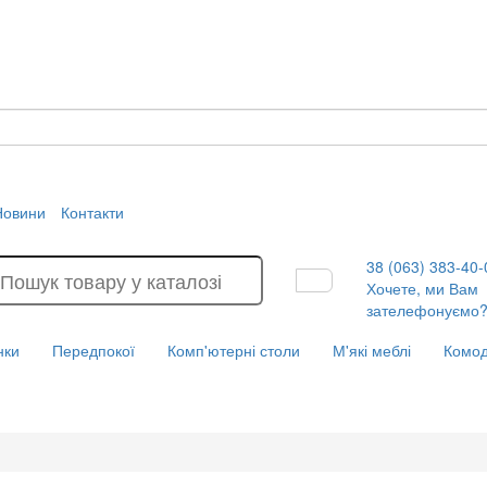
Новини
Контакти
38 (063) 383-40-
Хочете, ми Вам
зателефонуємо
нки
Передпокої
Комп'ютерні столи
М'які меблі
Комо