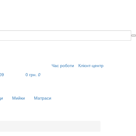
Час роботи
Клієнт-центр
09
0 грн.
0
?
ди
Мийки
Матраси