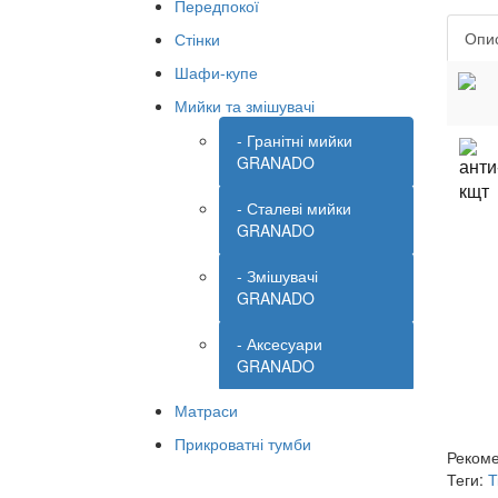
Передпокої
Опи
Стінки
Шафи-купе
Мийки та змішувачі
- Гранітні мийки
GRANADO
- Сталеві мийки
GRANADO
- Змішувачі
GRANADO
- Аксесуари
GRANADO
Матраси
Прикроватні тумби
Рекоме
Теги:
Т