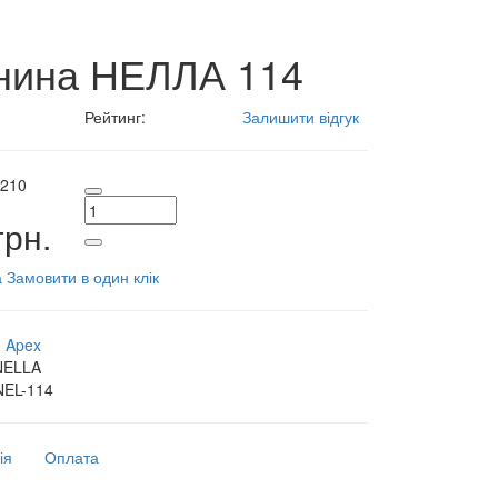
нина НЕЛЛА 114
Рейтинг:
Залишити відгук
210
грн.
а
Замовити в один клік
:
Apex
NELLA
NEL-114
ія
Оплата