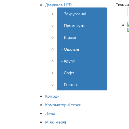
Дзеркала LED
Ткани
- Закругленні
- Прямокутні
- В рамі
- Овальні
- Круглі
- Лофт
- Ростові
Комоди
Компьютерні столи
Ліжка
М'які меблі